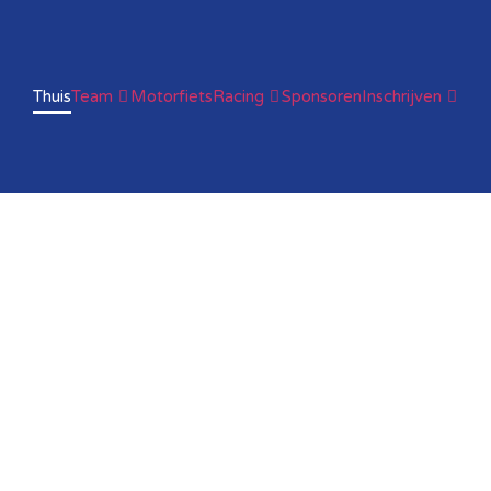
Thuis
Team
Motorfiets
Racing
Sponsoren
Inschrijven