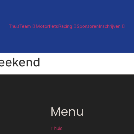
Thuis
Team
Motorfiets
Racing
Sponsoren
Inschrijven
eekend
Menu
Thuis