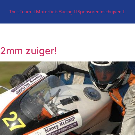
Thuis
Team
Motorfiets
Racing
Sponsoren
Inschrijven
02mm zuiger!