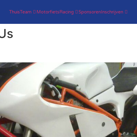
Thuis
Team
Motorfiets
Racing
Sponsoren
Inschrijven
Us